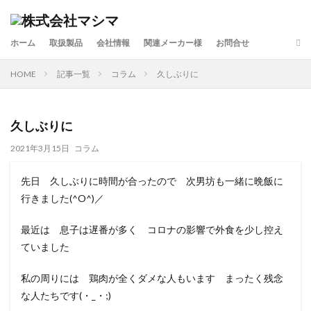
カテゴリー
ホーム
取扱製品
会社情報
関連メーカー様
お問合せ
HOME
記事一覧
コラム
久しぶりに
検索
久しぶりに
2021年3月15日
コラム
先日 久しぶりに時間が合ったので 次男坊も一緒に晩飯に
行きました(^O^)／
最近は 息子は遅番が多く コロナの影響で外食を少し控え
ていました
私の周りには 鶏肉が全くダメな人もいます まったく残念
な人たちです(・_・;)