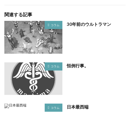
関連する記事
30年前のウルトラマン
コラム
恒例行事。
コラム
日本最西端
コラム