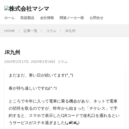
カテゴリー
ホーム
取扱製品
会社情報
関連メーカー様
お問合せ
HOME
記事一覧
コラム
JR九州
検索
JR九州
2025年2月17日
2025年2月18日
コラム
まだまだ、寒い日が続いてます(*_*)
春が待ち遠しいですね(^.^)
ところで今年に入って電車に乗る機会があり、ネットで電車
の切符を取るのですが、昨年から始まった「チケレス」で予
約すると、スマホで表示したQRコードで改札口を通れるとい
うサービスがステキ過ぎました(⁎⁍̴̆Ɛ⁍̴̆⁎)