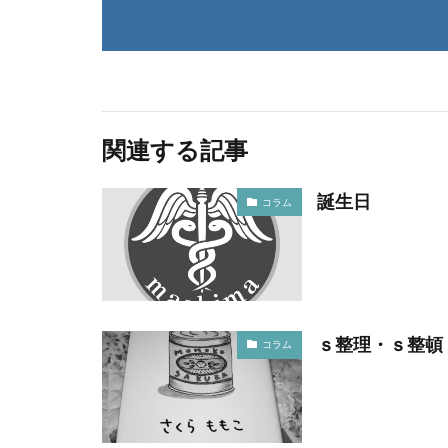
関連する記事
誕生日
コラム
ｓ整理・ｓ整頓
コラム