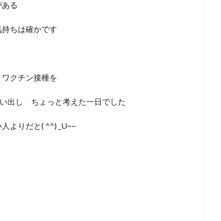
がある
気持ちは確かです
 ワクチン接種を
思い出し ちょっと考えた一日でした
だと( ^^) _U~~