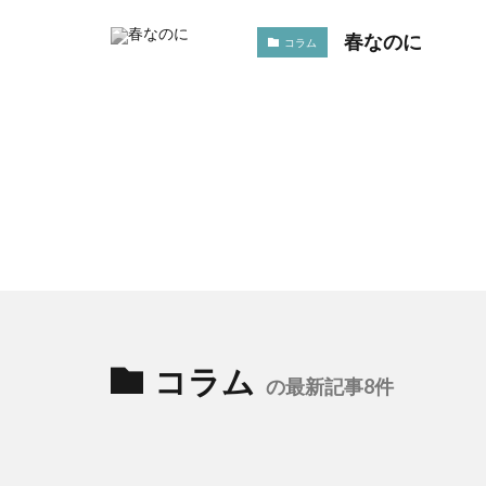
春なのに
コラム
コラム
の最新記事8件