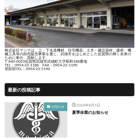
株式会社マシマは、上・下水道機材、住宅機器、土木・建設資材、建材、機
械工具等の卸売販売事業を通じ、武雄市をはじめとした佐賀県の輝く未来の
ために奉仕、貢献します。
〒843-0023佐賀県武雄市武雄町大字昭和188番地
TEL：0954-23-1188 FAX：0954-23-1190
管財部TEL：0954-23-5190
最新の投稿記事
2026年8月5日
お知らせ
夏季休業のお知らせ