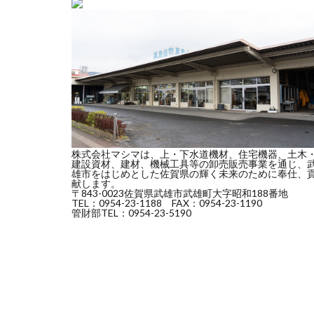
株式会社マシマは、上・下水道機材、住宅機器、土木
建設資材、建材、機械工具等の卸売販売事業を通じ、
雄市をはじめとした佐賀県の輝く未来のために奉仕、
献します。
〒843-0023佐賀県武雄市武雄町大字昭和188番地
TEL：0954-23-1188 FAX：0954-23-1190
管財部TEL：0954-23-5190