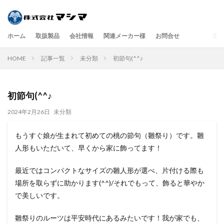
ホーム
取扱製品
会社情報
関連メーカー様
お問合せ
検索
HOME
記事一覧
未分類
初節句(^^♪
初節句(^^♪
2024年2月26日
未分類
もうすぐ娘が生まれて初めての桃の節句（雛祭り）です。雛
人形もいただいて、早くから家に飾ってます！
最近ではコンパクトなサイズの雛人形が選べ、片付ける際も
場所を取らずに助かります(^^)/それでもって、飾ると華やか
で美しいです。
雛祭りのルーツは平安時代にあるみたいです！我が家でも、